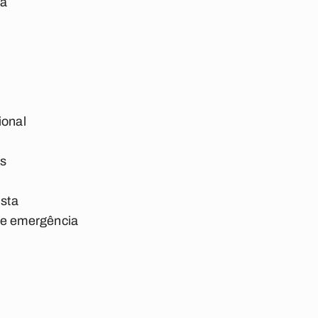
na
ional
is
ista
de emergência