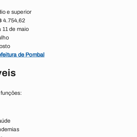
io e superior
$ 4.754,62
 a 11 de maio
ulho
gosto
efeitura de Pombal
veis
 funções:
aúde
ndemias