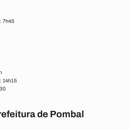
: 7h45
h
: 14h15
30
efeitura de Pombal