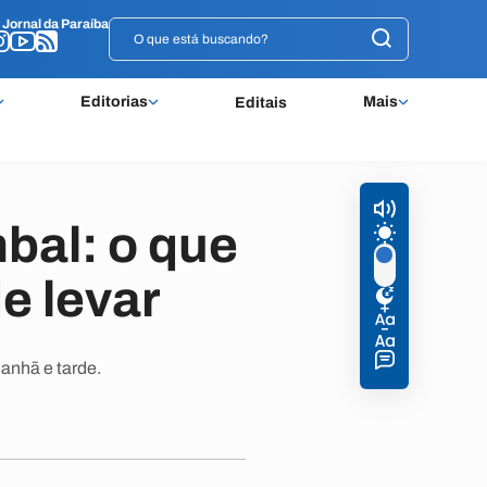
o
o
Jornal da Paraíba
Jornal da Paraíba
Editorias
Mais
Editais
bal: o que
e levar
anhã e tarde.