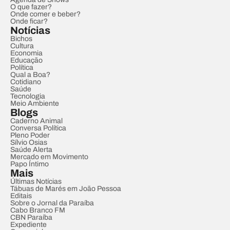
O que fazer?
Onde comer e beber?
Onde ficar?
Notícias
Bichos
Cultura
Economia
Educação
Política
Qual a Boa?
Cotidiano
Saúde
Tecnologia
Meio Ambiente
Blogs
Caderno Animal
Conversa Política
Pleno Poder
Sílvio Osias
Saúde Alerta
Mercado em Movimento
Papo Íntimo
Mais
Últimas Notícias
Tábuas de Marés em João Pessoa
Editais
Sobre o Jornal da Paraíba
Cabo Branco FM
CBN Paraíba
Expediente