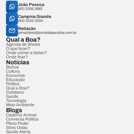
João Pessoa
(83) 2106.1892
Campina Grande
(83) 3315-3204
Redação
jornalismo@jornaldaparaiba.com.br
Qual a Boa?
Agenda de Shows
O que fazer?
Onde comer e beber?
Onde ficar?
Notícias
Bichos
Cultura
Economia
Educação
Política
Qual a Boa?
Cotidiano
Saúde
Tecnologia
Meio Ambiente
Blogs
Caderno Animal
Conversa Política
Pleno Poder
Sílvio Osias
Saúde Alerta