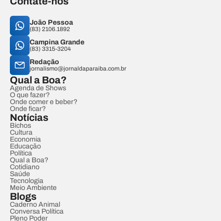
Contate-nos
João Pessoa
(83) 2106.1892
Campina Grande
(83) 3315-3204
Redação
jornalismo@jornaldaparaiba.com.br
Qual a Boa?
Agenda de Shows
O que fazer?
Onde comer e beber?
Onde ficar?
Notícias
Bichos
Cultura
Economia
Educação
Política
Qual a Boa?
Cotidiano
Saúde
Tecnologia
Meio Ambiente
Blogs
Caderno Animal
Conversa Política
Pleno Poder