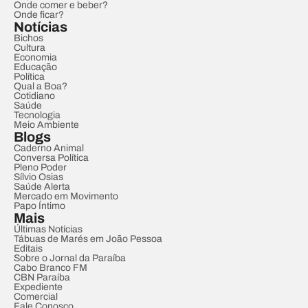
Onde comer e beber?
Onde ficar?
Notícias
Bichos
Cultura
Economia
Educação
Política
Qual a Boa?
Cotidiano
Saúde
Tecnologia
Meio Ambiente
Blogs
Caderno Animal
Conversa Política
Pleno Poder
Sílvio Osias
Saúde Alerta
Mercado em Movimento
Papo Íntimo
Mais
Últimas Notícias
Tábuas de Marés em João Pessoa
Editais
Sobre o Jornal da Paraíba
Cabo Branco FM
CBN Paraíba
Expediente
Comercial
Fale Conosco