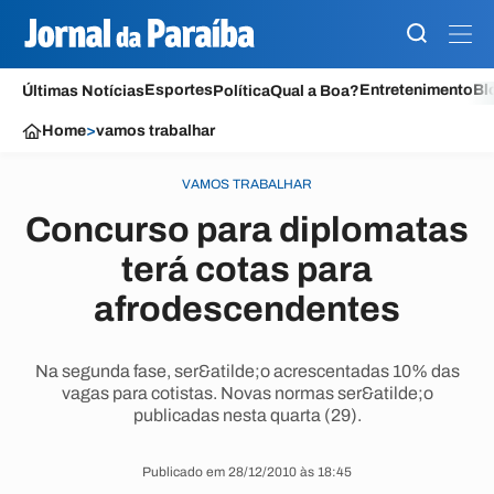
Esportes
Entretenimento
Bl
Últimas Notícias
Política
Qual a Boa?
Home
>
vamos trabalhar
VAMOS TRABALHAR
Concurso para diplomatas
terá cotas para
afrodescendentes
Na segunda fase, ser&atilde;o acrescentadas 10% das
vagas para cotistas. Novas normas ser&atilde;o
publicadas nesta quarta (29).
Publicado em 28/12/2010 às 18:45