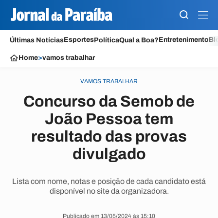
Esportes
Entretenimento
Bl
Últimas Notícias
Política
Qual a Boa?
Home
>
vamos trabalhar
VAMOS TRABALHAR
Concurso da Semob de
João Pessoa tem
resultado das provas
divulgado
Lista com nome, notas e posição de cada candidato está
disponível no site da organizadora.
Publicado em 13/05/2024 às 15:10