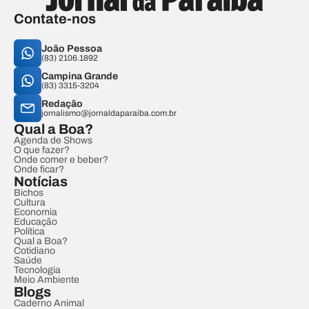
Contate-nos
João Pessoa
(83) 2106.1892
Campina Grande
(83) 3315-3204
Redação
jornalismo@jornaldaparaiba.com.br
Qual a Boa?
Agenda de Shows
O que fazer?
Onde comer e beber?
Onde ficar?
Notícias
Bichos
Cultura
Economia
Educação
Política
Qual a Boa?
Cotidiano
Saúde
Tecnologia
Meio Ambiente
Blogs
Caderno Animal