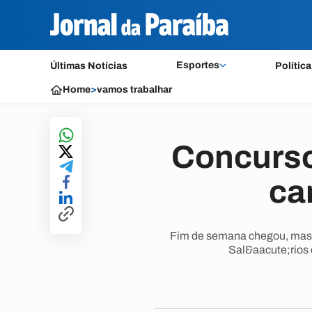
Esportes
Últimas Notícias
Política
Home
>
vamos trabalhar
Concurso
ca
Fim de semana chegou, mas a
Sal&aacute;rios 