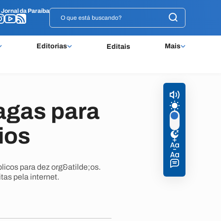
o
o
Jornal da Paraíba
Jornal da Paraíba
Editorias
Mais
Editais
agas para
ios
icos para dez org&atilde;os.
as pela internet.