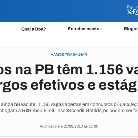
Siga 
Siga 
Entretenimento
Blogs
Qual a Boa?
VAMOS TRABALHAR
s na PB têm 1.156 v
rgos efetivos e estág
inda h&aacute; 1.156 vagas abertas em concursos p&uacute;bl
chegam a R$&nbsp;8 mil. Inscri&ccedil;&otilde;es podem ser feit
Publicado em 21/08/2010 às 18:30