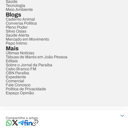
Saúde
Tecnologia
Meio Ambiente
Blogs
Caderno Animal
Conversa Política
Pleno Poder
Sílvio Osias
Saúde Alerta
Mercado em Movimento
Papo Íntimo
Mais
Últimas Notícias
Tábuas de Marés em João Pessoa
Editais
Sobre o Jornal da Paraíba
Cabo Branco FM
CBN Paraíba
Expediente
Comercial
Fale Conosco
Política de Privacidade
Espaço Opinião
© REDE PARAÍBA DE COMUNICAÇÃO
Compartilhe o artigo
Developed by
Designed by