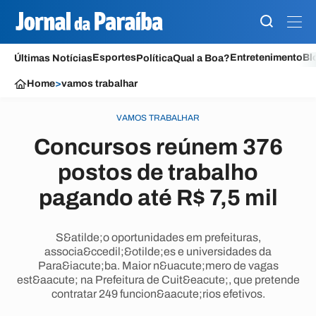
Esportes
Entretenimento
Bl
Últimas Notícias
Política
Qual a Boa?
Home
>
vamos trabalhar
VAMOS TRABALHAR
Concursos reúnem 376
postos de trabalho
pagando até R$ 7,5 mil
S&atilde;o oportunidades em prefeituras,
associa&ccedil;&otilde;es e universidades da
Para&iacute;ba. Maior n&uacute;mero de vagas
est&aacute; na Prefeitura de Cuit&eacute;, que pretende
contratar 249 funcion&aacute;rios efetivos.