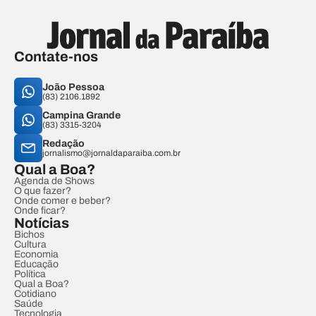
Contate-nos
João Pessoa
(83) 2106.1892
Campina Grande
(83) 3315-3204
Redação
jornalismo@jornaldaparaiba.com.br
Qual a Boa?
Agenda de Shows
O que fazer?
Onde comer e beber?
Onde ficar?
Notícias
Bichos
Cultura
Economia
Educação
Política
Qual a Boa?
Cotidiano
Saúde
Tecnologia