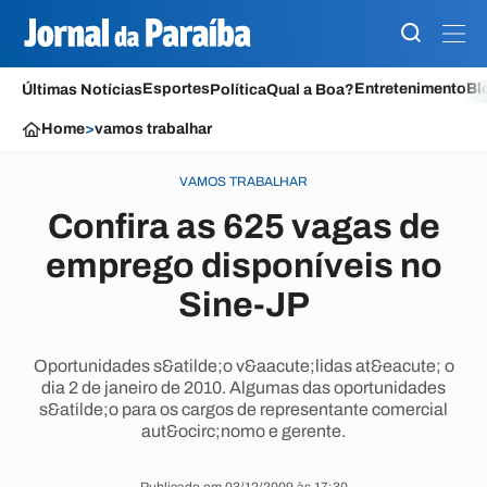
Esportes
Entretenimento
Bl
Últimas Notícias
Política
Qual a Boa?
Home
>
vamos trabalhar
VAMOS TRABALHAR
Confira as 625 vagas de
emprego disponíveis no
Sine-JP
Oportunidades s&atilde;o v&aacute;lidas at&eacute; o
dia 2 de janeiro de 2010. Algumas das oportunidades
s&atilde;o para os cargos de representante comercial
aut&ocirc;nomo e gerente.