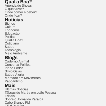
Qual a Boa?
Agenda de Shows
O que fazer?
Onde comer e beber?
Onde ficar?
Notícias
Bichos
Cultura
Economia
Educação
Política
Qual a Boa?
Cotidiano
Saúde
Tecnologia
Meio Ambiente
Blogs
Caderno Animal
Conversa Política
Pleno Poder
Sílvio Osias
Saúde Alerta
Mercado em Movimento
Papo Íntimo
Mais
Últimas Notícias
Tábuas de Marés em João Pessoa
Editais
Sobre o Jornal da Paraíba
Cabo Branco FM
CBN Paraíba