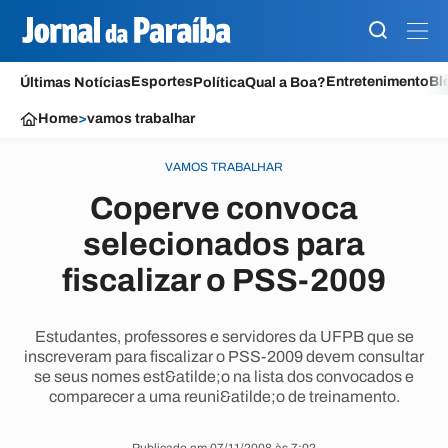
Esportes
Entretenimento
Bl
Últimas Notícias
Política
Qual a Boa?
Home
>
vamos trabalhar
VAMOS TRABALHAR
Coperve convoca
selecionados para
fiscalizar o PSS-2009
Estudantes, professores e servidores da UFPB que se
inscreveram para fiscalizar o PSS-2009 devem consultar
se seus nomes est&atilde;o na lista dos convocados e
comparecer a uma reuni&atilde;o de treinamento.