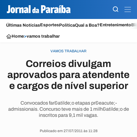
Esportes
Entretenimento
Bl
Últimas Notícias
Política
Qual a Boa?
Home
>
vamos trabalhar
VAMOS TRABALHAR
Correios divulgam
aprovados para atendente
e cargos de nível superior
Convocados far&atilde;o etapas pr&eacute;-
admissionais. Concurso teve mais de 1 milh&atilde;o de
inscritos para 9,1 mil vagas.
Publicado em 27/07/2011 às 11:28