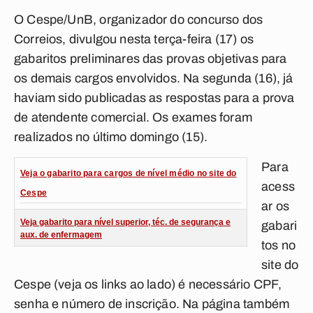
O Cespe/UnB, organizador do concurso dos
Correios, divulgou nesta terça-feira (17) os
gabaritos preliminares das provas objetivas para
os demais cargos envolvidos. Na segunda (16), já
haviam sido publicadas as respostas para a prova
de atendente comercial. Os exames foram
realizados no último domingo (15).
Para
Veja o gabarito para cargos de nível médio no site do
acess
Cespe
ar os
Veja gabarito para nível superior, téc. de segurança e
gabari
aux. de enfermagem
tos no
site do
Cespe (veja os links ao lado) é necessário CPF,
senha e número de inscrição. Na página também