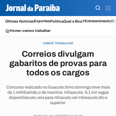
Esportes
Entretenimento
Bl
Últimas Notícias
Política
Qual a Boa?
Home
>
vamos trabalhar
VAMOS TRABALHAR
Correios divulgam
gabaritos de provas para
todos os cargos
Concurso realizado no &uacute;ltimo domingo teve mais
de 1 milh&atilde;o de inscritos. H&aacute; 9,1 mil vagas
dispon&iacute;veis para n&iacute;vel m&eacute;dio e
superior.