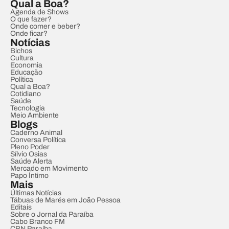
Qual a Boa?
Agenda de Shows
O que fazer?
Onde comer e beber?
Onde ficar?
Notícias
Bichos
Cultura
Economia
Educação
Política
Qual a Boa?
Cotidiano
Saúde
Tecnologia
Meio Ambiente
Blogs
Caderno Animal
Conversa Política
Pleno Poder
Sílvio Osias
Saúde Alerta
Mercado em Movimento
Papo Íntimo
Mais
Últimas Notícias
Tábuas de Marés em João Pessoa
Editais
Sobre o Jornal da Paraíba
Cabo Branco FM
CBN Paraíba