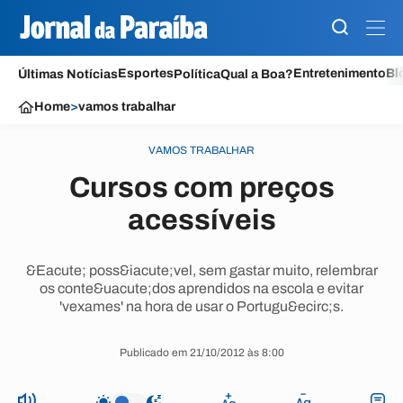
Esportes
Entretenimento
Bl
Últimas Notícias
Política
Qual a Boa?
Home
>
vamos trabalhar
VAMOS TRABALHAR
Cursos com preços
acessíveis
&Eacute; poss&iacute;vel, sem gastar muito, relembrar
os conte&uacute;dos aprendidos na escola e evitar
'vexames' na hora de usar o Portugu&ecirc;s.
Publicado em 21/10/2012 às 8:00