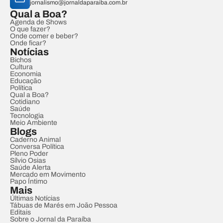
jornalismo@jornaldaparaiba.com.br
Qual a Boa?
Agenda de Shows
O que fazer?
Onde comer e beber?
Onde ficar?
Notícias
Bichos
Cultura
Economia
Educação
Política
Qual a Boa?
Cotidiano
Saúde
Tecnologia
Meio Ambiente
Blogs
Caderno Animal
Conversa Política
Pleno Poder
Sílvio Osias
Saúde Alerta
Mercado em Movimento
Papo Íntimo
Mais
Últimas Notícias
Tábuas de Marés em João Pessoa
Editais
Sobre o Jornal da Paraíba