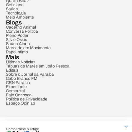
Qual a Boa?
Cotidiano
Saúde
Tecnologia
Meio Ambiente
Blogs
Caderno Animal
Conversa Política
Pleno Poder
Sílvio Osias
Saúde Alerta
Mercado em Movimento
Papo Íntimo
Mais
Últimas Notícias
Tábuas de Marés em João Pessoa
Editais
Sobre o Jornal da Paraíba
Cabo Branco FM
CBN Paraíba
Expediente
Comercial
Fale Conosco
Política de Privacidade
Espaço Opinião
© REDE PARAÍBA DE COMUNICAÇÃO
Compartilhe o artigo