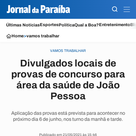
Esportes
Entretenimento
Bl
Últimas Notícias
Política
Qual a Boa?
Home
>
vamos trabalhar
VAMOS TRABALHAR
Divulgados locais de
provas de concurso para
área da saúde de João
Pessoa
Aplicação das provas está prevista para acontecer no
próximo dia 6 de junho, nos turno da manhã e tarde.
Publicado em 21/05/2021 às 15:46