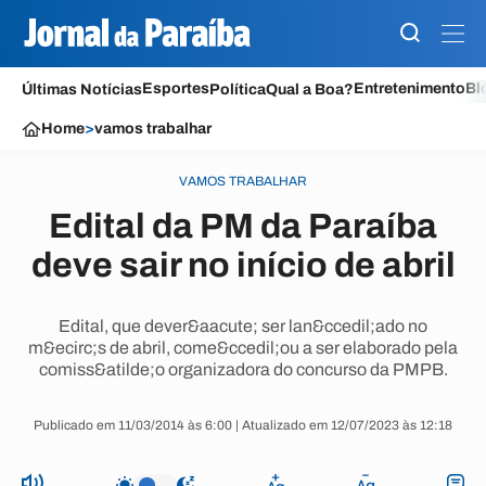
Esportes
Entretenimento
Bl
Últimas Notícias
Política
Qual a Boa?
Home
>
vamos trabalhar
VAMOS TRABALHAR
Edital da PM da Paraíba
deve sair no início de abril
Edital, que dever&aacute; ser lan&ccedil;ado no
m&ecirc;s de abril, come&ccedil;ou a ser elaborado pela
comiss&atilde;o organizadora do concurso da PMPB.
Publicado em 11/03/2014 às 6:00 | Atualizado em 12/07/2023 às 12:18