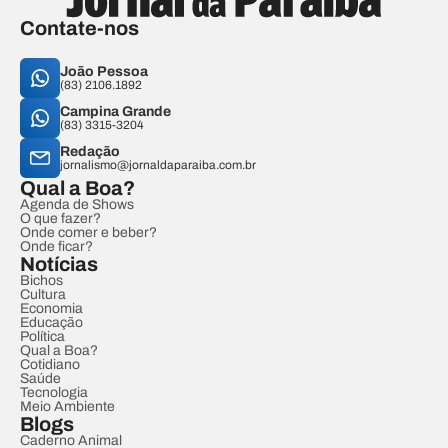
Contate-nos
João Pessoa
(83) 2106.1892
Campina Grande
(83) 3315-3204
Redação
jornalismo@jornaldaparaiba.com.br
Qual a Boa?
Agenda de Shows
O que fazer?
Onde comer e beber?
Onde ficar?
Notícias
Bichos
Cultura
Economia
Educação
Política
Qual a Boa?
Cotidiano
Saúde
Tecnologia
Meio Ambiente
Blogs
Caderno Animal