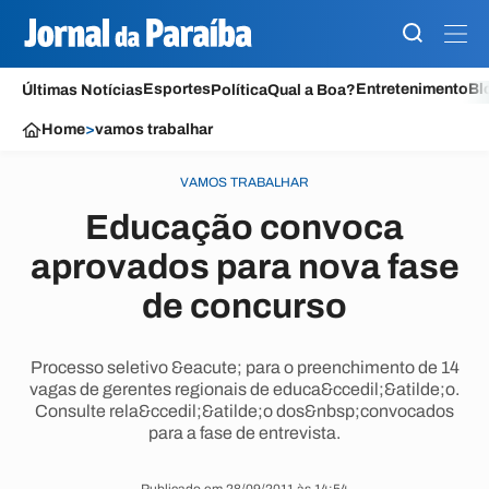
Esportes
Entretenimento
Bl
Últimas Notícias
Política
Qual a Boa?
Home
>
vamos trabalhar
VAMOS TRABALHAR
Educação convoca
aprovados para nova fase
de concurso
Processo seletivo &eacute; para o preenchimento de 14
vagas de gerentes regionais de educa&ccedil;&atilde;o.
Consulte rela&ccedil;&atilde;o dos&nbsp;convocados
para a fase de entrevista.