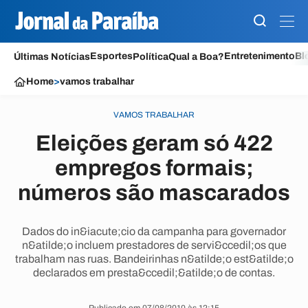
Esportes
Entretenimento
Bl
Últimas Notícias
Política
Qual a Boa?
Home
>
vamos trabalhar
VAMOS TRABALHAR
Eleições geram só 422
empregos formais;
números são mascarados
Dados do in&iacute;cio da campanha para governador
n&atilde;o incluem prestadores de servi&ccedil;os que
trabalham nas ruas. Bandeirinhas n&atilde;o est&atilde;o
declarados em presta&ccedil;&atilde;o de contas.