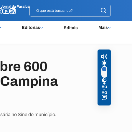
o
o
Jornal da Paraíba
Jornal da Paraíba
Editorias
Mais
Editais
bre 600
 Campina
sária no Sine do município.