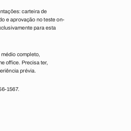
tações: carteira de
ado e aprovação no teste on-
exclusivamente para esta
o médio completo,
 office. Precisa ter,
riência prévia.
56-1567
.