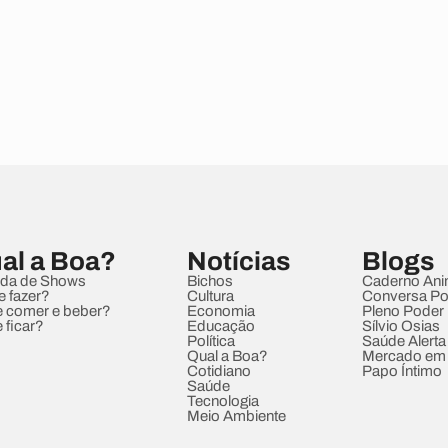
al a Boa?
Notícias
Blogs
da de Shows
Bichos
Caderno Ani
e fazer?
Cultura
Conversa Pol
 comer e beber?
Economia
Pleno Poder
 ficar?
Educação
Sílvio Osias
Política
Saúde Alerta
Qual a Boa?
Mercado em
Cotidiano
Papo Íntimo
Saúde
Tecnologia
Meio Ambiente