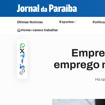
Esportes
Últimas Notícias
Política
Home
>
vamos trabalhar
Empre
emprego n
Há opo