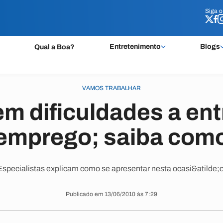
Siga 
Siga 
Entretenimento
Blogs
Qual a Boa?
VAMOS TRABALHAR
m dificuldades a ent
emprego; saiba com
Especialistas explicam como se apresentar nesta ocasi&atilde;o
Publicado em 13/06/2010 às 7:29