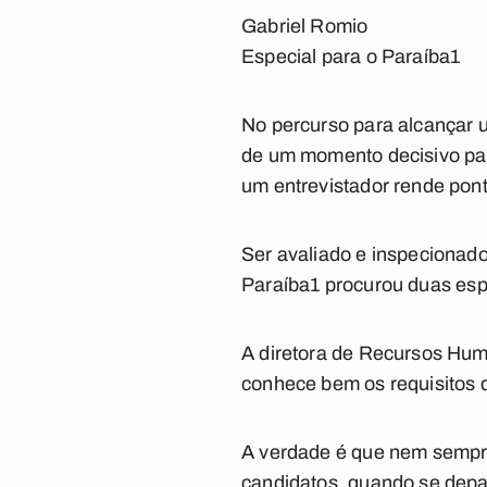
Gabriel Romio
Especial para o Paraíba1
No percurso para alcançar u
de um momento decisivo para
um entrevistador rende pont
Ser avaliado e inspecionad
Paraíba1
procurou duas espe
A diretora de Recursos Hum
conhece bem os requisitos 
A verdade é que nem sempre 
candidatos, quando se depa