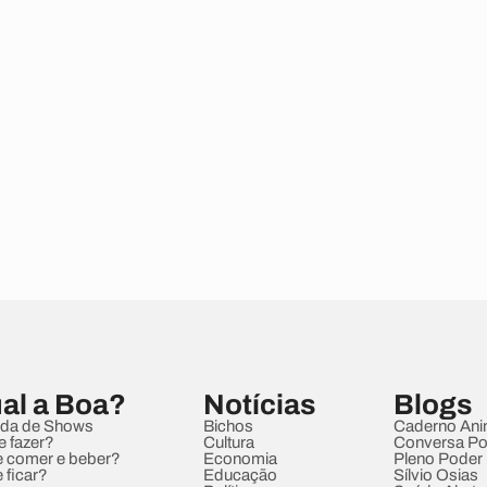
al a Boa?
Notícias
Blogs
da de Shows
Bichos
Caderno Ani
e fazer?
Cultura
Conversa Pol
 comer e beber?
Economia
Pleno Poder
 ficar?
Educação
Sílvio Osias