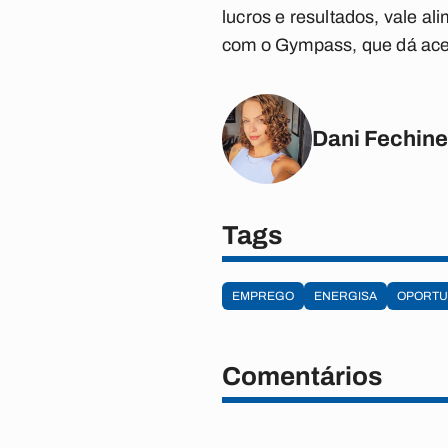
lucros e resultados, vale al
com o Gympass, que dá aces
Dani Fechine
Tags
EMPREGO
ENERGISA
OPORTU
Comentários