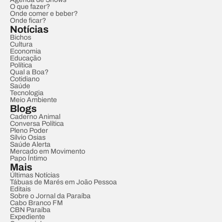
O que fazer?
Onde comer e beber?
Onde ficar?
Notícias
Bichos
Cultura
Economia
Educação
Política
Qual a Boa?
Cotidiano
Saúde
Tecnologia
Meio Ambiente
Blogs
Caderno Animal
Conversa Política
Pleno Poder
Sílvio Osias
Saúde Alerta
Mercado em Movimento
Papo Íntimo
Mais
Últimas Notícias
Tábuas de Marés em João Pessoa
Editais
Sobre o Jornal da Paraíba
Cabo Branco FM
CBN Paraíba
Expediente