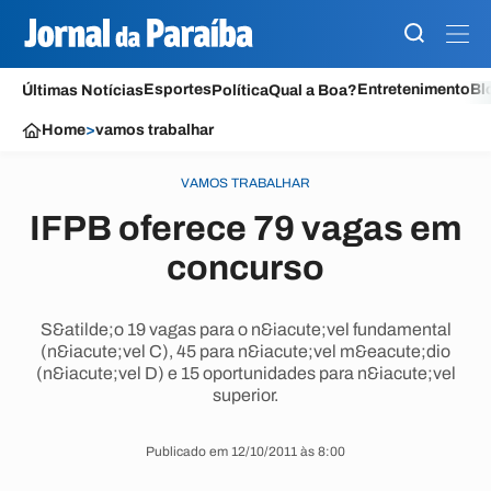
Esportes
Entretenimento
Bl
Últimas Notícias
Política
Qual a Boa?
Home
>
vamos trabalhar
VAMOS TRABALHAR
IFPB oferece 79 vagas em
concurso
S&atilde;o 19 vagas para o n&iacute;vel fundamental
(n&iacute;vel C), 45 para n&iacute;vel m&eacute;dio
(n&iacute;vel D) e 15 oportunidades para n&iacute;vel
superior.
Publicado em 12/10/2011 às 8:00