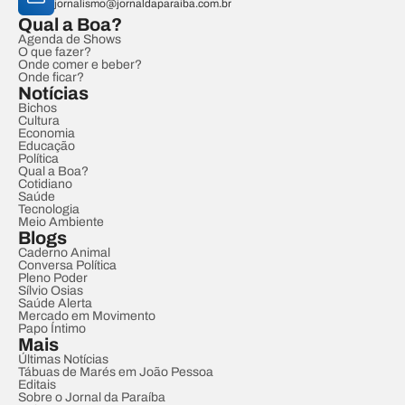
jornalismo@jornaldaparaiba.com.br
Qual a Boa?
Agenda de Shows
O que fazer?
Onde comer e beber?
Onde ficar?
Notícias
Bichos
Cultura
Economia
Educação
Política
Qual a Boa?
Cotidiano
Saúde
Tecnologia
Meio Ambiente
Blogs
Caderno Animal
Conversa Política
Pleno Poder
Sílvio Osias
Saúde Alerta
Mercado em Movimento
Papo Íntimo
Mais
Últimas Notícias
Tábuas de Marés em João Pessoa
Editais
Sobre o Jornal da Paraíba