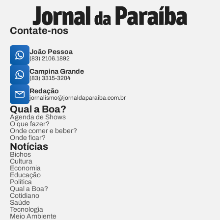
Contate-nos
João Pessoa
(83) 2106.1892
Campina Grande
(83) 3315-3204
Redação
jornalismo@jornaldaparaiba.com.br
Qual a Boa?
Agenda de Shows
O que fazer?
Onde comer e beber?
Onde ficar?
Notícias
Bichos
Cultura
Economia
Educação
Política
Qual a Boa?
Cotidiano
Saúde
Tecnologia
Meio Ambiente