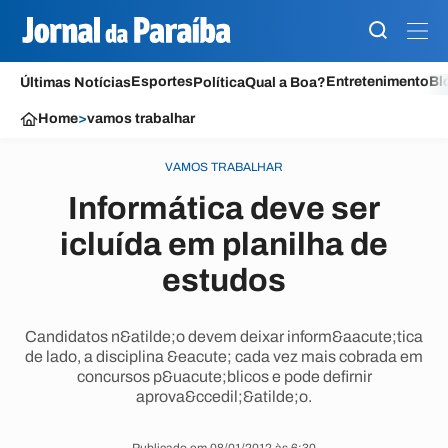
Esportes
Entretenimento
Bl
Últimas Notícias
Política
Qual a Boa?
Home
>
vamos trabalhar
VAMOS TRABALHAR
Informática deve ser
icluída em planilha de
estudos
Candidatos n&atilde;o devem deixar inform&aacute;tica
de lado, a disciplina &eacute; cada vez mais cobrada em
concursos p&uacute;blicos e pode defirnir
aprova&ccedil;&atilde;o.