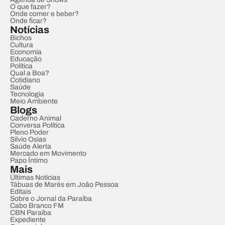
O que fazer?
Onde comer e beber?
Onde ficar?
Notícias
Bichos
Cultura
Economia
Educação
Política
Qual a Boa?
Cotidiano
Saúde
Tecnologia
Meio Ambiente
Blogs
Caderno Animal
Conversa Política
Pleno Poder
Sílvio Osias
Saúde Alerta
Mercado em Movimento
Papo Íntimo
Mais
Últimas Notícias
Tábuas de Marés em João Pessoa
Editais
Sobre o Jornal da Paraíba
Cabo Branco FM
CBN Paraíba
Expediente