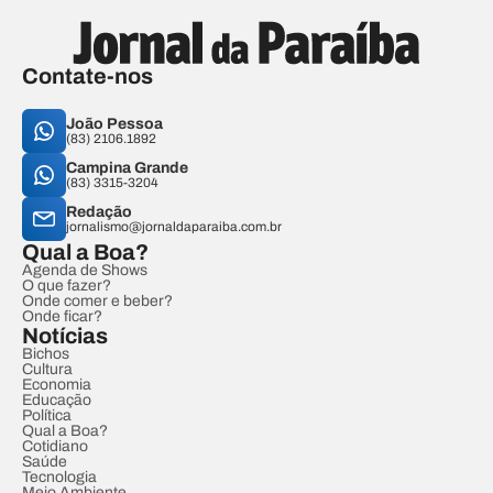
Contate-nos
João Pessoa
(83) 2106.1892
Campina Grande
(83) 3315-3204
Redação
jornalismo@jornaldaparaiba.com.br
Qual a Boa?
Agenda de Shows
O que fazer?
Onde comer e beber?
Onde ficar?
Notícias
Bichos
Cultura
Economia
Educação
Política
Qual a Boa?
Cotidiano
Saúde
Tecnologia
Meio Ambiente