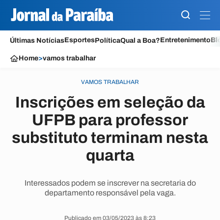
Esportes
Entretenimento
Bl
Últimas Notícias
Política
Qual a Boa?
Home
>
vamos trabalhar
VAMOS TRABALHAR
Inscrições em seleção da
UFPB para professor
substituto terminam nesta
quarta
Interessados podem se inscrever na secretaria do
departamento responsável pela vaga.
Publicado em 03/05/2023 às 8:23