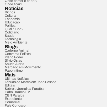
Onde comer e beber?
Onde ficar?
Notícias
Bichos
Cultura
Economia
Educação
Política
Qual a Boa?
Cotidiano
Saúde
Tecnologia
Meio Ambiente
Blogs
Caderno Animal
Conversa Política
Pleno Poder
Sílvio Osias
Saúde Alerta
Mercado em Movimento
Papo Íntimo
Mais
Últimas Notícias
Tábuas de Marés em João Pessoa
Editais
Sobre o Jornal da Paraíba
Cabo Branco FM
CBN Paraíba
Expediente
Comercial
Fale Conosco