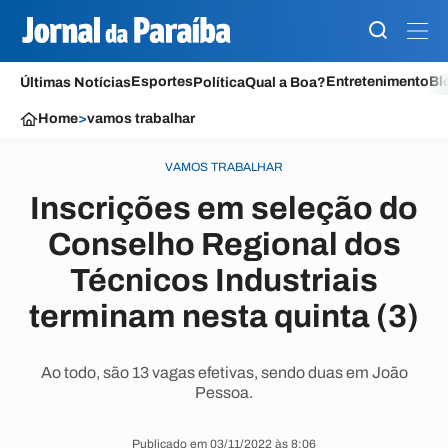
Esportes
Entretenimento
Bl
Últimas Notícias
Política
Qual a Boa?
Home
>
vamos trabalhar
VAMOS TRABALHAR
Inscrições em seleção do
Conselho Regional dos
Técnicos Industriais
terminam nesta quinta (3)
Ao todo, são 13 vagas efetivas, sendo duas em João
Pessoa.
Publicado em 03/11/2022 às 8:06