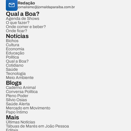
Redação
jornalismo@jornaldaparaiba.com.br
Qual a Boa?
Agenda de Shows
O que fazer?
Onde comer e beber?
Onde ficar?
Notícias
Bichos
Cultura
Economia
Educação
Política
Qual a Boa?
Cotidiano
Saúde
Tecnologia
Meio Ambiente
Blogs
Caderno Animal
Conversa Política
Pleno Poder
Sílvio Osias
Saúde Alerta
Mercado em Movimento
Papo Íntimo
Mais
Últimas Notícias
Tábuas de Marés em João Pessoa
Editais