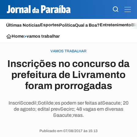
Esportes
Entretenimento
Bl
Últimas Notícias
Política
Qual a Boa?
Home
>
vamos trabalhar
VAMOS TRABALHAR
Inscrições no concurso da
prefeitura de Livramento
foram prorrogadas
Inscri&ccedil;&otilde;es podem ser feitas at&eacute; 20
de agosto; edital prev&ecirc; 48 vagas em diversas
&aacute;reas.
Publicado em 07/08/2017 às 15:13