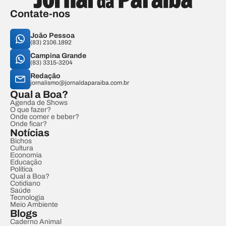
Contate-nos
João Pessoa
(83) 2106.1892
Campina Grande
(83) 3315-3204
Redação
jornalismo@jornaldaparaiba.com.br
Qual a Boa?
Agenda de Shows
O que fazer?
Onde comer e beber?
Onde ficar?
Notícias
Bichos
Cultura
Economia
Educação
Política
Qual a Boa?
Cotidiano
Saúde
Tecnologia
Meio Ambiente
Blogs
Caderno Animal