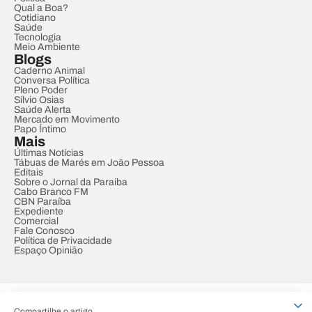
Qual a Boa?
Cotidiano
Saúde
Tecnologia
Meio Ambiente
Blogs
Caderno Animal
Conversa Política
Pleno Poder
Sílvio Osias
Saúde Alerta
Mercado em Movimento
Papo Íntimo
Mais
Últimas Notícias
Tábuas de Marés em João Pessoa
Editais
Sobre o Jornal da Paraíba
Cabo Branco FM
CBN Paraíba
Expediente
Comercial
Fale Conosco
Política de Privacidade
Espaço Opinião
© REDE PARAÍBA DE COMUNICAÇÃO
Compartilhe o artigo