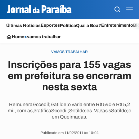
Esportes
Entretenimento
Bl
Últimas Notícias
Política
Qual a Boa?
Home
>
vamos trabalhar
VAMOS TRABALHAR
Inscrições para 155 vagas
em prefeitura se encerram
nesta sexta
Remunera&ccedil;&atilde;o varia entre R$ 540 e R$ 5,2
mil, com as gratifica&ccedil;&otilde;es. Vagas s&atilde;o
em Queimadas.
Publicado em 11/02/2011 às 10:04