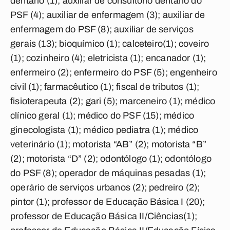
dentário (1); auxiliar de consultório dentário do
PSF (4); auxiliar de enfermagem (3); auxiliar de
enfermagem do PSF (8); auxiliar de serviços
gerais (13); bioquímico (1); calceteiro(1); coveiro
(1); cozinheiro (4); eletricista (1); encanador (1);
enfermeiro (2); enfermeiro do PSF (5); engenheiro
civil (1); farmacêutico (1); fiscal de tributos (1);
fisioterapeuta (2); gari (5); marceneiro (1); médico
clínico geral (1); médico do PSF (15); médico
ginecologista (1); médico pediatra (1); médico
veterinário (1); motorista “AB” (2); motorista “B”
(2); motorista “D” (2); odontólogo (1); odontólogo
do PSF (8); operador de máquinas pesadas (1);
operário de serviços urbanos (2); pedreiro (2);
pintor (1); professor de Educação Básica I (20);
professor de Educação Básica II/Ciências(1);