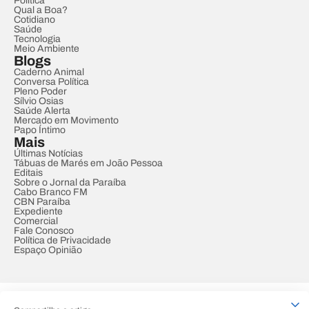
Política
Qual a Boa?
Cotidiano
Saúde
Tecnologia
Meio Ambiente
Blogs
Caderno Animal
Conversa Política
Pleno Poder
Sílvio Osias
Saúde Alerta
Mercado em Movimento
Papo Íntimo
Mais
Últimas Notícias
Tábuas de Marés em João Pessoa
Editais
Sobre o Jornal da Paraíba
Cabo Branco FM
CBN Paraíba
Expediente
Comercial
Fale Conosco
Política de Privacidade
Espaço Opinião
© REDE PARAÍBA DE COMUNICAÇÃO