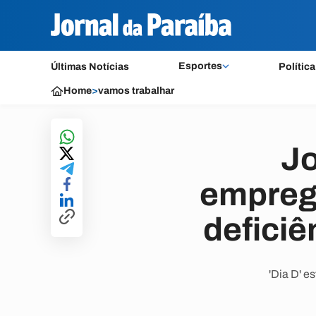
Esportes
Últimas Notícias
Política
Home
>
vamos trabalhar
Jo
empreg
deficiê
'Dia D' e