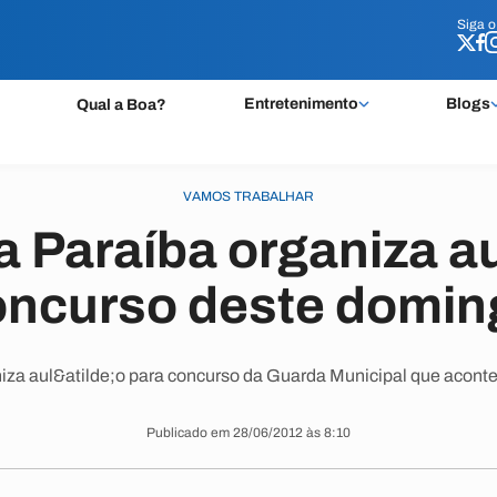
Siga 
Siga 
Entretenimento
Blogs
Qual a Boa?
VAMOS TRABALHAR
a Paraíba organiza a
oncurso deste domin
iza aul&atilde;o para concurso da Guarda Municipal que acont
Publicado em 28/06/2012 às 8:10