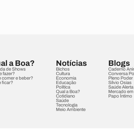
al a Boa?
Notícias
Blogs
da de Shows
Bichos
Caderno Ani
e fazer?
Cultura
Conversa Pol
 comer e beber?
Economia
Pleno Poder
 ficar?
Educação
Sílvio Osias
Política
Saúde Alerta
Qual a Boa?
Mercado em
Cotidiano
Papo Íntimo
Saúde
Tecnologia
Meio Ambiente