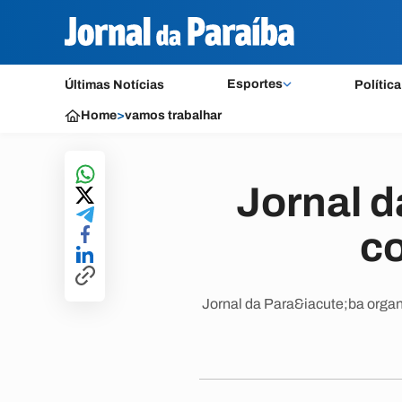
Esportes
Últimas Notícias
Política
Home
>
vamos trabalhar
Jornal d
c
Jornal da Para&iacute;ba organ