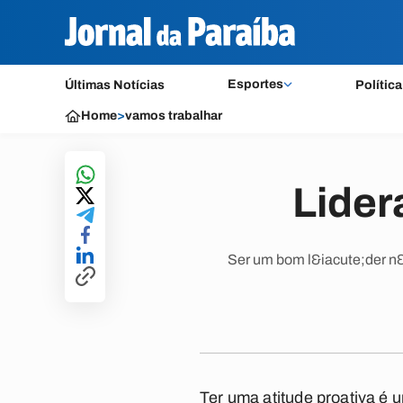
Esportes
Últimas Notícias
Política
Home
>
vamos trabalhar
Lider
Ser um bom l&iacute;der n&a
Ter uma atitude proativa é u