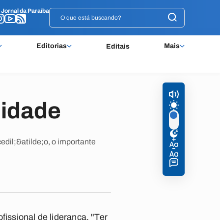
o
o
Jornal da Paraíba
Jornal da Paraíba
Editorias
Mais
Editais
lidade
edil;&atilde;o, o importante
fissional de liderança. "Ter