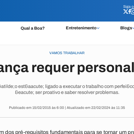
Siga 
Siga 
Entretenimento
Blogs
Qual a Boa?
VAMOS TRABALHAR
ança requer persona
tilde;o est&aacute; ligado a executar o trabalho com perfei&cc
&eacute; ser proativo e saber resolver problemas.
Publicado em 15/02/2015 às 6:00 | Atualizado em 22/02/2024 às 11:35
m dos pré-requisitos fundamentais para se tornar um pro