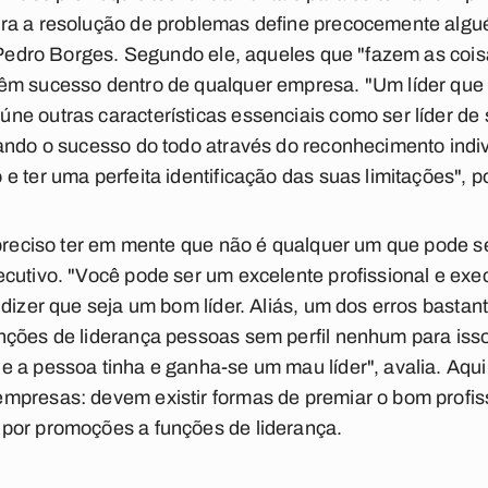
ara a resolução de problemas define precocemente alg
o Pedro Borges. Segundo ele, aqueles que "fazem as coi
êm sucesso dentro de qualquer empresa. "Um líder que '
e outras características essenciais como ser líder de s
ando o sucesso do todo através do reconhecimento indi
e ter uma perfeita identificação das suas limitações", p
 preciso ter em mente que não é qualquer um que pode ser
cutivo. "Você pode ser um excelente profissional e exe
 dizer que seja um bom líder. Aliás, um dos erros bast
nções de liderança pessoas sem perfil nenhum para iss
 a pessoa tinha e ganha-se um mau líder", avalia. Aqui
mpresas: devem existir formas de premiar o bom profi
por promoções a funções de liderança.