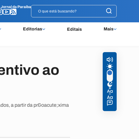
o
o
Jornal da Paraíba
Jornal da Paraíba
Editorias
Mais
Editais
entivo ao
dos, a partir da pr&oacute;xima