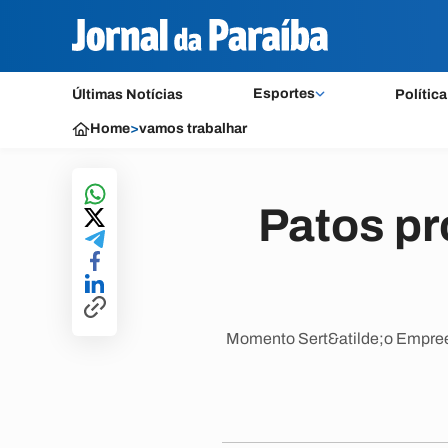
Esportes
Últimas Notícias
Política
Home
>
vamos trabalhar
Patos pr
Momento Sert&atilde;o Empreend