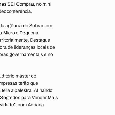
nas SEI Comprar, no mini
ideoconferência.
s da agência do Sebrae em
r a Micro e Pequena
rritorialmente. Destaque
ra de lideranças locais de
pras governamentais e no
ditório máster do
empresas terão que
 terá a palestra “Afinando
 “Segredos para Vender Mais
ividade”, com Adriana