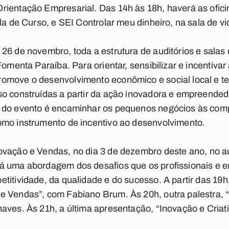
rientação Empresarial. Das 14h às 18h, haverá as ofici
ala de Curso, e SEI Controlar meu dinheiro, na sala de v
e 26 de novembro, toda a estrutura de auditórios e sala
Fomenta Paraíba. Para orientar, sensibilizar e incentiva
omove o desenvolvimento econômico e social local e te
o construídas a partir da ação inovadora e empreendedo
o do evento é encaminhar os pequenos negócios às com
omo instrumento de incentivo ao desenvolvimento.
ovação e Vendas, no dia 3 de dezembro deste ano, no au
á uma abordagem dos desafios que os profissionais e 
itividade, da qualidade e do sucesso. A partir das 19h,
e Vendas”, com Fabiano Brum. Às 20h, outra palestra,
aves. Às 21h, a última apresentação, “Inovação e Criat