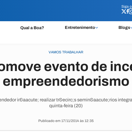
Siga 
Siga 
Entretenimento
Blogs
Qual a Boa?
VAMOS TRABALHAR
omove evento de inc
empreendedorismo
edor ir&aacute; realizar tr&ecirc;s semin&aacute;rios integra
quinta-feira (20)
Publicado em 17/11/2014 às 12:35