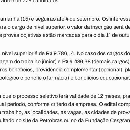
erado é de 775 candidatos.
 amanhã (15) e seguirão até 4 de setembro. Os interess
 o cargo de nível superior, o valor da inscrição será de
As provas objetivas estão marcadas para o dia 1º de outu
ível superior é de R$ 9.786,14. No caso dos cargos do
agem do trabalho júnior) e R$ 4.436,38 (demais cargos).
tros benefícios, previdência complementar (opcional), p
sicológico e benefício farmácia) e benefícios educaciona
 que o processo seletivo terá validade de 12 meses, pr
ual período, conforme critério da empresa. O edital co
 trabalho, as localidades, as vagas, as cidades de prova
ltado no site da Petrobras ou no da Fundação Cesgran