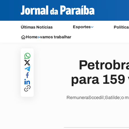
Esportes
Últimas Notícias
Política
Home
>
vamos trabalhar
Petrobr
para 159
Remunera&ccedil;&atilde;o m&i