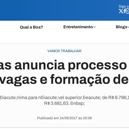
Siga 
Siga 
Entretenimento
Blogs
Qual a Boa?
VAMOS TRABALHAR
as anuncia processo 
 vagas e formação de
acute;nima para n&iacute;vel superior &eacute; de R$ 9.786,
R$ 3.681,63. &nbsp;
Publicado em 14/08/2017 às 19:08