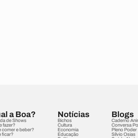
al a Boa?
Notícias
Blogs
da de Shows
Bichos
Caderno Ani
e fazer?
Cultura
Conversa Pol
 comer e beber?
Economia
Pleno Poder
 ficar?
Educação
Sílvio Osias