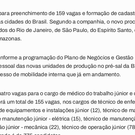
 para preenchimento de 159 vagas e formação de cadastr
s cidades do Brasil. Segundo a companhia, o novo proce
dos do Rio de Janeiro, de São Paulo, do Espírito Santo,
Amazonas.
onforme a programação do Plano de Negócios e Gestão
ssoal das novas unidades de produção no pré-sal da Ba
esso de mobilidade interna que já em andamento.
quatro vagas para o cargo de médico do trabalho júnior e
erá um total de 155 vagas, nos cargos de técnico de enf
de equipamentos e instalações júnior (12), técnico de m
e manutenção júnior - elétrica (15), técnico de manutenç
o júnior - mecânica (22), técnico de operação júnior (7