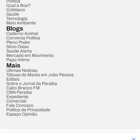
Política
Qual a Boa?
Cotidiano
Saúde
Tecnologia
Meio Ambiente
Blogs
Caderno Animal
Conversa Política
Pleno Poder
Sílvio Osias
Saúde Alerta
Mercado em Movimento
Papo Íntimo
Mais
Últimas Notícias
Tábuas de Marés em João Pessoa
Editais
Sobre o Jornal da Paraíba
Cabo Branco FM
CBN Paraíba
Expediente
Comercial
Fale Conosco
Política de Privacidade
Espaço Opinião
© REDE PARAÍBA DE COMUNICAÇÃO