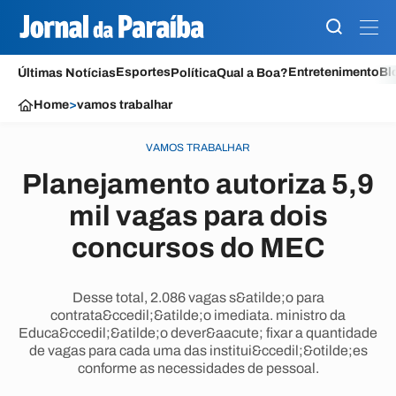
Esportes
Entretenimento
Bl
Últimas Notícias
Política
Qual a Boa?
Home
>
vamos trabalhar
VAMOS TRABALHAR
Planejamento autoriza 5,9
mil vagas para dois
concursos do MEC
Desse total, 2.086 vagas s&atilde;o para
contrata&ccedil;&atilde;o imediata. ministro da
Educa&ccedil;&atilde;o dever&aacute; fixar a quantidade
de vagas para cada uma das institui&ccedil;&otilde;es
conforme as necessidades de pessoal.