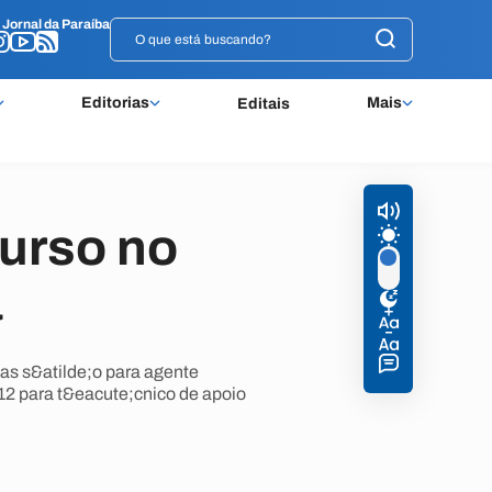
o
o
Jornal da Paraíba
Jornal da Paraíba
Editorias
Mais
Editais
urso no
a
gas s&atilde;o para agente
 12 para t&eacute;cnico de apoio