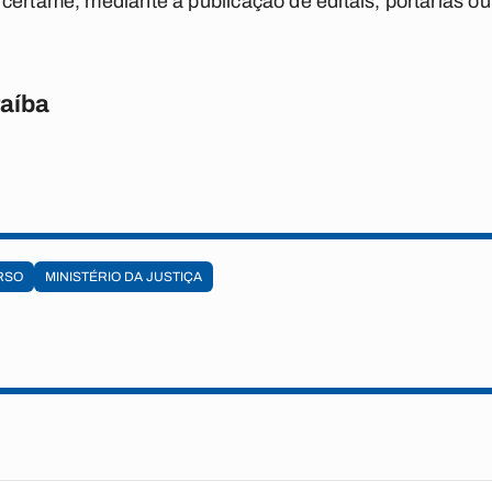
certame, mediante a publicação de editais, portarias ou 
raíba
RSO
MINISTÉRIO DA JUSTIÇA