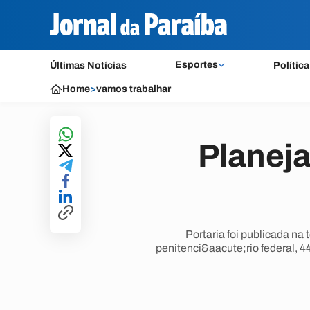
Esportes
Últimas Notícias
Política
Home
>
vamos trabalhar
Planej
Portaria foi publicada na
penitenci&aacute;rio federal, 4