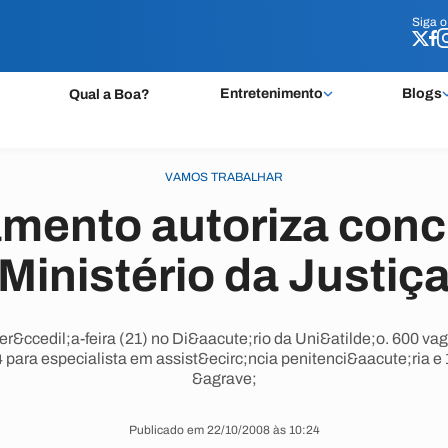
Siga 
Siga 
Entretenimento
Blogs
Qual a Boa?
VAMOS TRABALHAR
amento autoriza conc
Ministério da Justiç
 ter&ccedil;a-feira (21) no Di&aacute;rio da Uni&atilde;o. 600 va
4 para especialista em assist&ecirc;ncia penitenci&aacute;ria e
&agrave;
Publicado em 22/10/2008 às 10:24