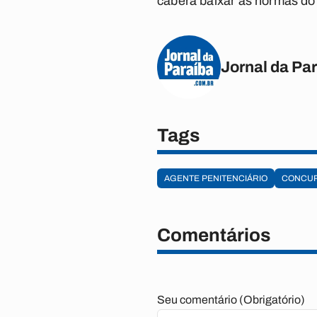
caberá baixar as normas do 
Jornal da Pa
Tags
AGENTE PENITENCIÁRIO
CONCU
Comentários
Seu comentário (Obrigatório)