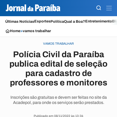
Esportes
Entretenimento
Bl
Últimas Notícias
Política
Qual a Boa?
Home
>
vamos trabalhar
VAMOS TRABALHAR
Polícia Civil da Paraíba
publica edital de seleção
para cadastro de
professores e monitores
Inscrições são gratuitas e devem ser feitas no site da
Acadepol, para onde os serviços serão prestados.
Publicado em 08/11/2022 às 13:34