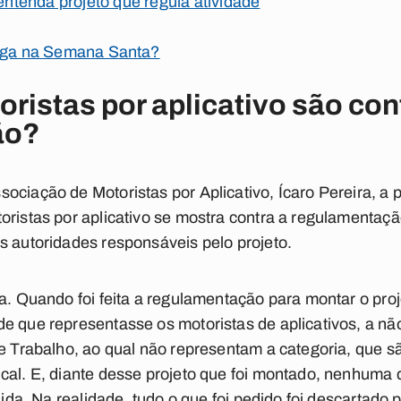
 entenda projeto que regula atividade
folga na Semana Santa?
oristas por aplicativo são con
ão?
ociação de Motoristas por Aplicativo, Ícaro Pereira, a p
oristas por aplicativo se mostra contra a regulamentaç
s autoridades responsáveis pelo projeto.
da. Quando foi feita a regulamentação para montar o proj
e que representasse os motoristas de aplicativos, a não
de Trabalho, ao qual não representam a categoria, que s
cal. E, diante desse projeto que foi montado, nenhuma d
dida. Na realidade, tudo o que foi pedido foi descartado 