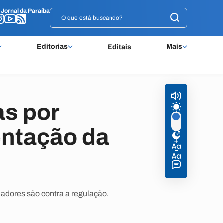
o
o
Jornal da Paraíba
Jornal da Paraíba
Editorias
Mais
Editais
as por
entação da
hadores são contra a regulação.