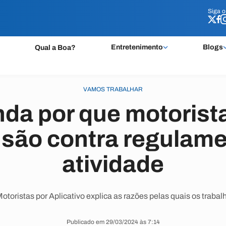
Siga 
Siga 
Entretenimento
Blogs
Qual a Boa?
VAMOS TRABALHAR
da por que motorist
o são contra regulam
atividade
toristas por Aplicativo explica as razões pelas quais os trabal
Publicado em 29/03/2024 às 7:14