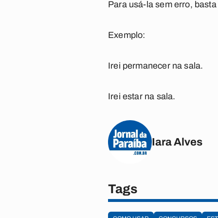
Para usá-la sem erro, basta
Exemplo:
Irei
permanecer
na sala.
Irei
estar
na sala.
Iara Alves
Tags