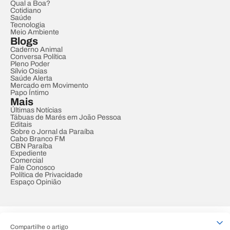
Qual a Boa?
Cotidiano
Saúde
Tecnologia
Meio Ambiente
Blogs
Caderno Animal
Conversa Política
Pleno Poder
Sílvio Osias
Saúde Alerta
Mercado em Movimento
Papo Íntimo
Mais
Últimas Notícias
Tábuas de Marés em João Pessoa
Editais
Sobre o Jornal da Paraíba
Cabo Branco FM
CBN Paraíba
Expediente
Comercial
Fale Conosco
Política de Privacidade
Espaço Opinião
© REDE PARAÍBA DE COMUNICAÇÃO
Compartilhe o artigo