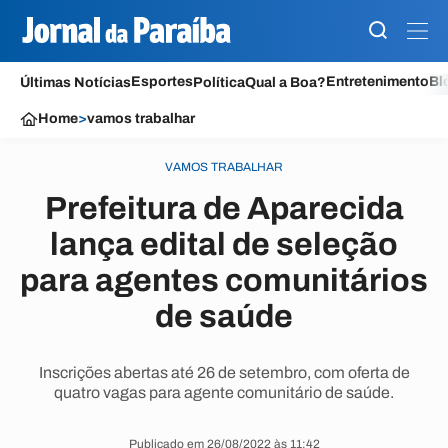
Esportes
Entretenimento
Bl
Últimas Notícias
Política
Qual a Boa?
Home
>
vamos trabalhar
VAMOS TRABALHAR
Prefeitura de Aparecida
lança edital de seleção
para agentes comunitários
de saúde
Inscrições abertas até 26 de setembro, com oferta de
quatro vagas para agente comunitário de saúde.
Publicado em 26/08/2022 às 11:42