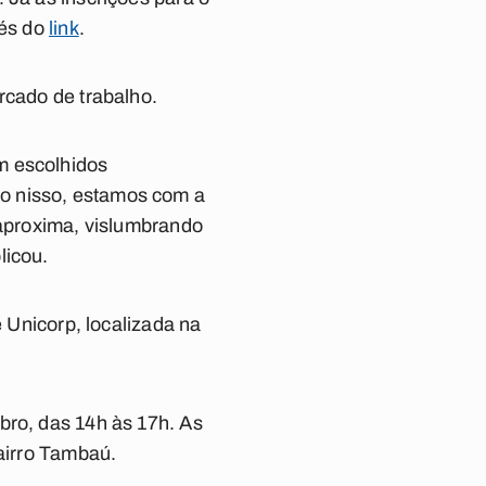
vés do
link
.
rcado de trabalho.
m escolhidos
o nisso, estamos com a
 aproxima, vislumbrando
licou.
e Unicorp, localizada na
bro, das 14h às 17h. As
bairro Tambaú.