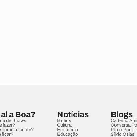
al a Boa?
Notícias
Blogs
da de Shows
Bichos
Caderno Ani
e fazer?
Cultura
Conversa Pol
 comer e beber?
Economia
Pleno Poder
 ficar?
Educação
Sílvio Osias