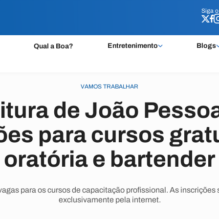
Siga 
Siga 
Entretenimento
Blogs
Qual a Boa?
VAMOS TRABALHAR
itura de João Pesso
ões para cursos grat
oratória e bartender
vagas para os cursos de capacitação profissional. As inscrições
exclusivamente pela internet.