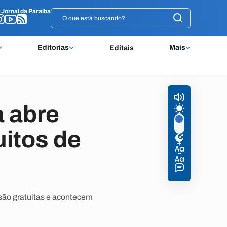
o
o
Jornal da Paraíba
Jornal da Paraíba
Editorias
Mais
Editais
a abre
uitos de
 são gratuitas e acontecem