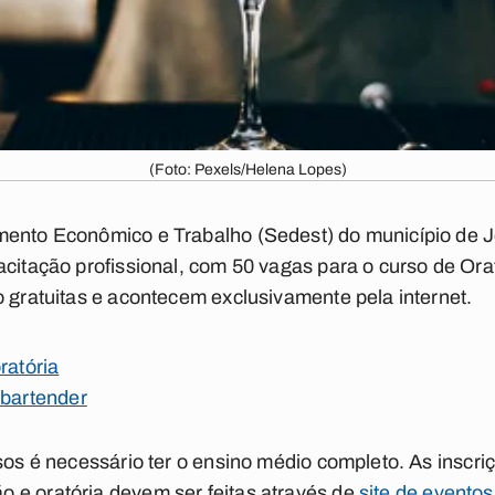
(Foto: Pexels/Helena Lopes)
mento Econômico e Trabalho (Sedest) do município de 
acitação profissional, com 50 vagas para o curso de Orat
o gratuitas e acontecem exclusivamente pela internet.
ratória
 bartender
rsos é necessário ter o ensino médio completo. As inscri
 e oratória devem ser feitas através de
site de eventos