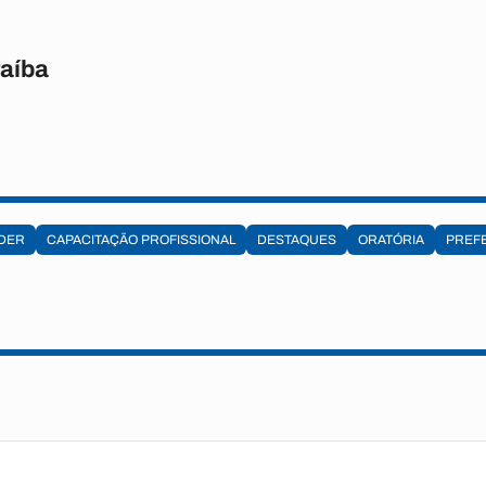
raíba
DER
CAPACITAÇÃO PROFISSIONAL
DESTAQUES
ORATÓRIA
PREFE