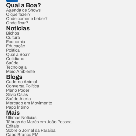
Qual a Boa?
Agenda de Shows
O que fazer?
Onde comer e beber?
Onde ficar?
Notícias
Bichos
Cultura
Economia
Educação
Política
Qual a Boa?
Cotidiano
Saúde
Tecnologia
Meio Ambiente
Blogs
Caderno Animal
Conversa Política
Pleno Poder
Sílvio Osias
Saúde Alerta
Mercado em Movimento
Papo Íntimo
Mais
Últimas Notícias
Tábuas de Marés em João Pessoa
Editais
Sobre o Jornal da Paraíba
Cabo Branco FM