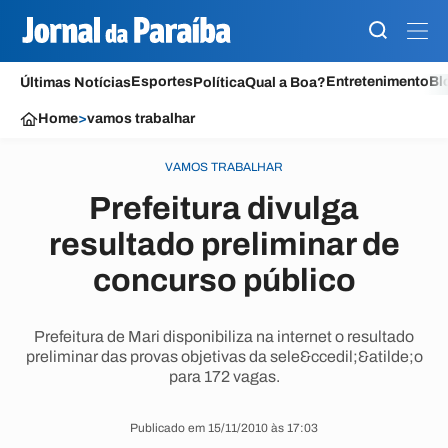
Esportes
Entretenimento
Bl
Últimas Notícias
Política
Qual a Boa?
Home
>
vamos trabalhar
VAMOS TRABALHAR
Prefeitura divulga
resultado preliminar de
concurso público
Prefeitura de Mari disponibiliza na internet o resultado
preliminar das provas objetivas da sele&ccedil;&atilde;o
para 172 vagas.
Publicado em 15/11/2010 às 17:03